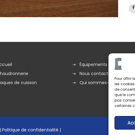
ccueil
Équipements
haudronnerie
Nous contacter
Pour offrir
laques de cuisson
Qui sommes-nous ?
les cookies
de consenti
que le comp
pas consent
certaines c
Ac
|
Politique de confidentialité
|