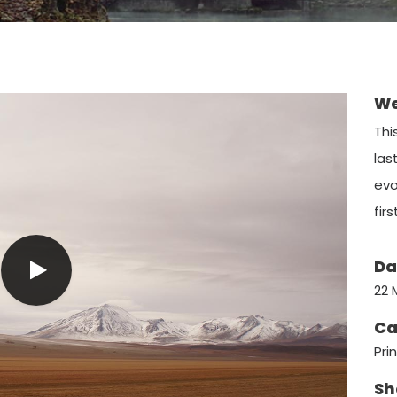
We
Thi
las
evo
fir
Da
22 
Ca
Pri
Sh